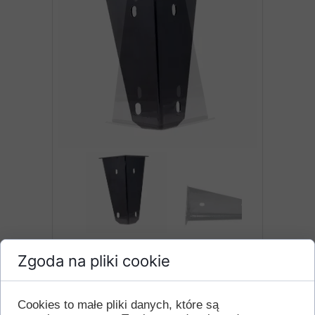
Zgoda na pliki cookie
Stopa narożna do łóżka i sofy –
solidne wsparcie dla ciężkich
Cookies to małe pliki danych, które są
mebli