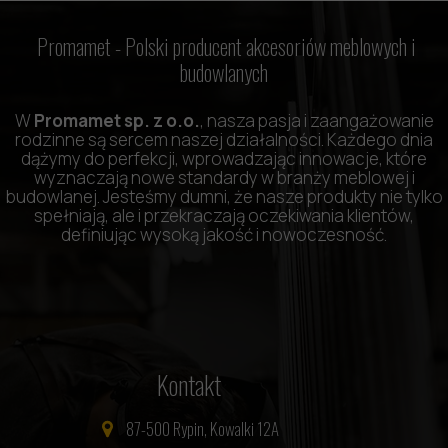
Promamet -
Polski producent akcesoriów meblowych i
budowlanych
W
Promamet sp. z o.o.
, nasza pasja i zaangażowanie
rodzinne są sercem naszej działalności. Każdego dnia
dążymy do perfekcji, wprowadzając innowacje, które
wyznaczają nowe standardy w branży meblowej i
budowlanej. Jesteśmy dumni, że nasze produkty nie tylko
spełniają, ale i przekraczają oczekiwania klientów,
definiując wysoką jakość i nowoczesność.
Kontakt
87-500 Rypin, Kowalki 12A