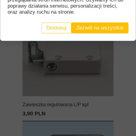
36,00 PLN
poprawy działania serwisu, personalizacji treści,
oraz analizy ruchu na stronie.
Dostosuj
Zezwól na wszystkie
Zawieszka regulowana L/P kpl
3,90 PLN