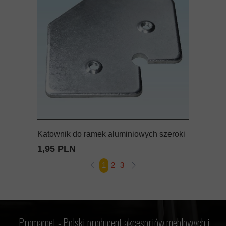
Katownik do ramek aluminiowych szeroki
1,95 PLN
1
2
3
Promamet -
Polski producent akcesoriów meblowych i