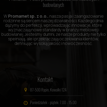
budowlanych
W
Promamet sp. z o.o.
, nasza pasja i zaangażowanie
rodzinne są sercem naszej działalności. Każdego dnia
dążymy do perfekcji, wprowadzając innowacje, które
wyznaczają nowe standardy w branży meblowej i
budowlanej. Jesteśmy dumni, że nasze produkty nie tylko
spełniają, ale i przekraczają oczekiwania klientów,
definiując wysoką jakość i nowoczesność.
Kontakt
87-500 Rypin, Kowalki 12A
Poniedziałek - piątek: 7.00 - 15.00