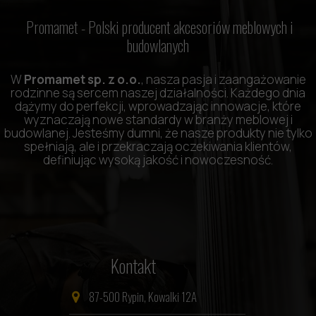
Promamet -
Polski producent akcesoriów meblowych i
budowlanych
W
Promamet sp. z o.o.
, nasza pasja i zaangażowanie
rodzinne są sercem naszej działalności. Każdego dnia
dążymy do perfekcji, wprowadzając innowacje, które
wyznaczają nowe standardy w branży meblowej i
budowlanej. Jesteśmy dumni, że nasze produkty nie tylko
spełniają, ale i przekraczają oczekiwania klientów,
definiując wysoką jakość i nowoczesność.
Kontakt
87-500 Rypin, Kowalki 12A