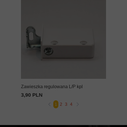
Zawieszka regulowana L/P kpl
3,90 PLN
1
2
3
4