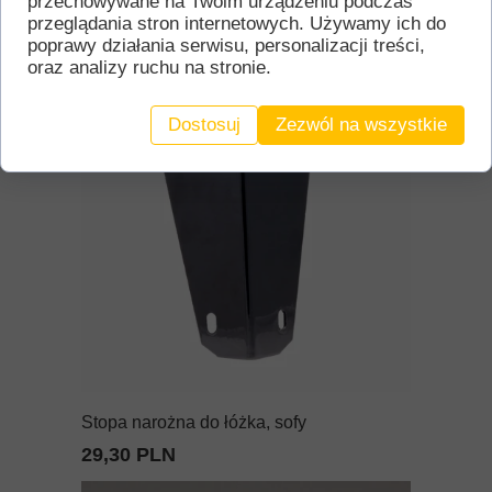
przechowywane na Twoim urządzeniu podczas
Rygiel trzpieniowy zasuwa bramowa
przeglądania stron internetowych. Używamy ich do
poprawy działania serwisu, personalizacji treści,
38,00 PLN
oraz analizy ruchu na stronie.
Dostosuj
Zezwól na wszystkie
Stopa narożna do łóżka, sofy
29,30 PLN