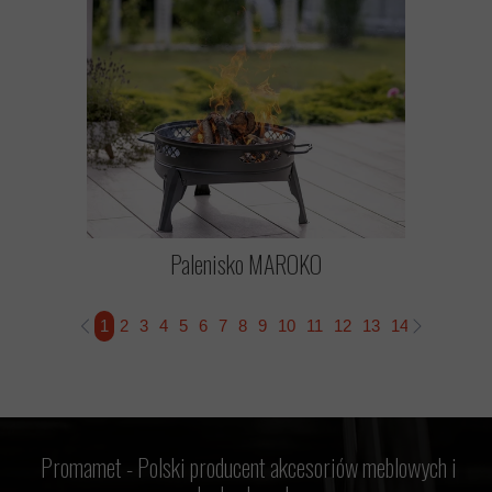
Palenisko MAROKO
1
2
3
4
5
6
7
8
9
10
11
12
13
14
15
16
1
Promamet -
Polski producent akcesoriów meblowych i