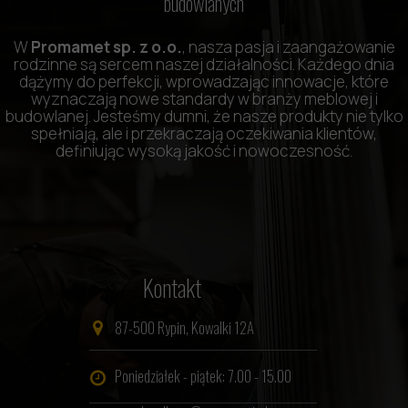
budowlanych
W
Promamet sp. z o.o.
, nasza pasja i zaangażowanie
rodzinne są sercem naszej działalności. Każdego dnia
dążymy do perfekcji, wprowadzając innowacje, które
wyznaczają nowe standardy w branży meblowej i
budowlanej. Jesteśmy dumni, że nasze produkty nie tylko
spełniają, ale i przekraczają oczekiwania klientów,
definiując wysoką jakość i nowoczesność.
Kontakt
87-500 Rypin, Kowalki 12A
Poniedziałek - piątek: 7.00 - 15.00