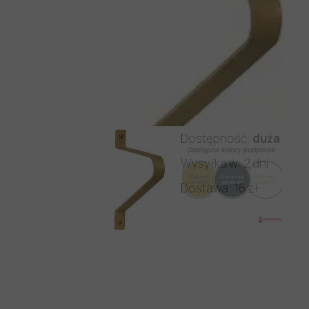
Producent:
PROMAMET
Kod produktu: PM/WP/O
Dostępność:
duża
Wysyłka w: 2 dni
Dostawa: 16 zł