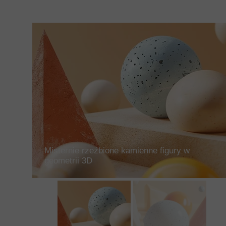
Misternie rzeźbione kamienne figury w
geometrii 3D