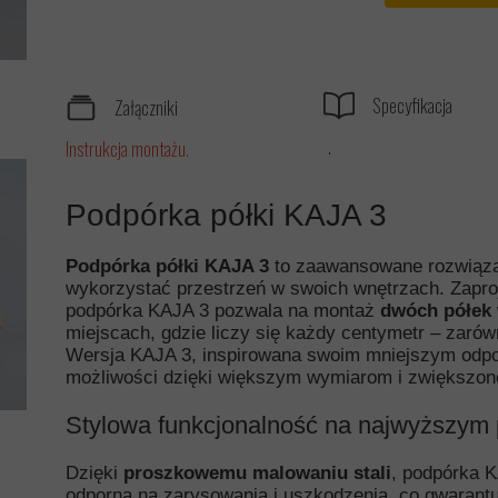
Specyfikacja
Załączniki
.
Instrukcja montażu
.
Podpórka półki KAJA 3
Podpórka półki KAJA 3
to zaawansowane rozwiązan
wykorzystać przestrzeń w swoich wnętrzach. Zaproj
podpórka KAJA 3 pozwala na montaż
dwóch półek
miejscach, gdzie liczy się każdy centymetr – zarówno
Wersja KAJA 3, inspirowana swoim mniejszym odpo
możliwości dzięki większym wymiarom i zwiększone
Stylowa funkcjonalność na najwyższym
Dzięki
proszkowemu malowaniu stali
, podpórka K
odporna na zarysowania i uszkodzenia, co gwarantuj