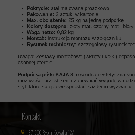
Pokrycie:
stal malowana proszkowo
Pakowanie:
2 sztuki w kartonie
Max. obciążenie:
25 kg na jedną podpórkę
Kolory dostępne:
złoty mat, czarny mat i biały
Waga netto:
0,82 kg
Montaż:
instrukcja montażu w załączniku
Rysunek techniczny:
szczegółowy rysunek tech
Uwaga: Zestawy montażowe (wkręty i kołki) dopaso
osobnej ofercie.
Podpórka półki KAJA 3
to solidna i estetyczna k
możliwości przestrzeni i zapewniać wygodę w cod
styl, które są gotowe sprostać każdemu wyzwaniu.
Kontakt
87-500 Rypin, Kowalki 12A
i