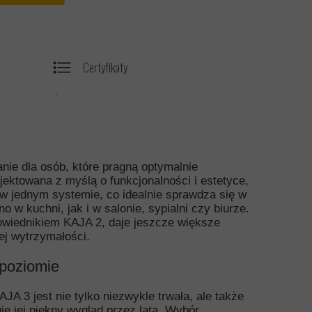
Certyfikaty
.
ie dla osób, które pragną optymalnie
ektowana z myślą o funkcjonalności i estetyce,
w jednym systemie, co idealnie sprawdza się w
 w kuchni, jak i w salonie, sypialni czy biurze.
wiednikiem KAJA 2, daje jeszcze większe
j wytrzymałości.
 poziomie
AJA 3 jest nie tylko niezwykle trwała, ale także
e jej piękny wygląd przez lata. Wybór