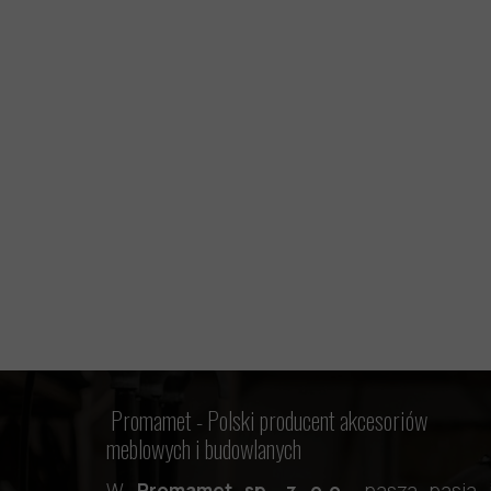
Promamet -
Polski producent akcesoriów
meblowych i budowlanych
W
Promamet sp. z o.o.
, nasza pasja 