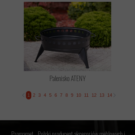
Palenisko ATENY
1
2
3
4
5
6
7
8
9
10
11
12
13
14
15
16
1
Promamet -
Polski producent akcesoriów meblowych i