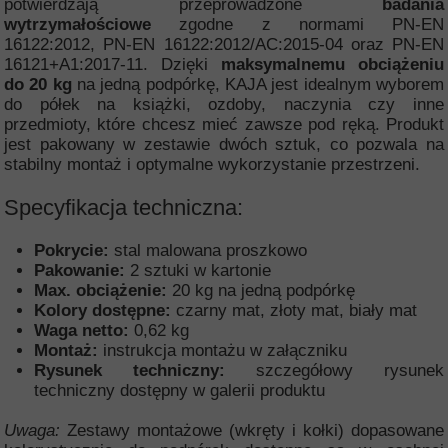
potwierdzają przeprowadzone
badania
wytrzymałościowe
zgodne z normami PN-EN
16122:2012, PN-EN 16122:2012/AC:2015-04 oraz PN-EN
16121+A1:2017-11. Dzięki
maksymalnemu obciążeniu
do 20 kg
na jedną podpórkę, KAJA jest idealnym wyborem
do półek na książki, ozdoby, naczynia czy inne
przedmioty, które chcesz mieć zawsze pod ręką. Produkt
jest pakowany w zestawie dwóch sztuk, co pozwala na
stabilny montaż i optymalne wykorzystanie przestrzeni.
Specyfikacja techniczna:
Pokrycie:
stal malowana proszkowo
Pakowanie:
2 sztuki w kartonie
Max. obciążenie:
20 kg na jedną podpórkę
Kolory dostępne:
czarny mat, złoty mat, biały mat
Waga netto:
0,62 kg
Montaż:
instrukcja montażu w załączniku
Rysunek techniczny:
szczegółowy rysunek
techniczny dostępny w galerii produktu
Uwaga:
Zestawy montażowe (wkręty i kołki) dopasowane