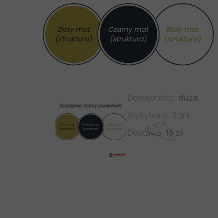
Producent:
PROMAMET
Kod produktu: PM/WP/E
Dostępność:
duża
Wysyłka w: 2 dni
Dostawa:
16 zł