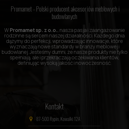
Promamet -
Polski producent akcesoriów meblowych i
budowlanych
W
Promamet sp. z o.o.
, nasza pasja i zaangażowanie
rodzinne są sercem naszej działalności. Każdego dnia
dążymy do perfekcji, wprowadzając innowacje, które
wyznaczają nowe standardy w branży meblowej i
budowlanej. Jesteśmy dumni, że nasze produkty nie tylko
spełniają, ale i przekraczają oczekiwania klientów,
definiując wysoką jakość i nowoczesność.
Kontakt
87-500 Rypin, Kowalki 12A