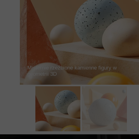
Misternie rzeźbione kamienne figury w
geometrii 3D