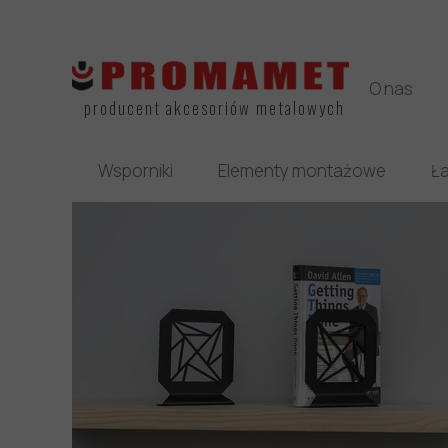
O nas
producent akcesoriów metalowych
Wsporniki
Elementy montażowe
Ła