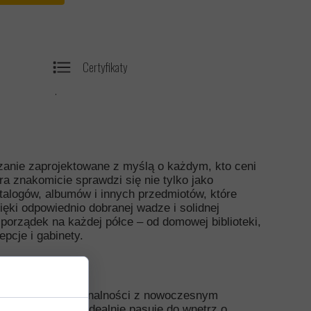
Certyfikaty
.
zanie zaprojektowane z myślą o każdym, kto ceni
ra znakomicie sprawdzi się nie tylko jako
talogów, albumów i innych przedmiotów, które
i odpowiednio dobranej wadze i solidnej
porządek na każdej półce – od domowej biblioteki,
epcje i gabinety.
a
ołączenie funkcjonalności z nowoczesnym
rma sprawia, że idealnie pasuje do wnętrz o