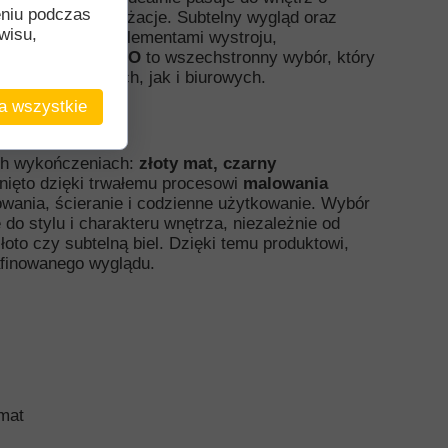
eniu podczas
po klasyczne aranżacje. Subtelny wygląd oraz
wisu,
ać się z innymi elementami wystroju,
 czy półce.
PABLO
to wszechstronny wybór, który
ach mieszkalnych, jak i biurowych.
a wszystkie
orach
ch wykończeniach:
złoty mat, czarny
nięto dzięki trwałemu procesowi
malowania
owania, ścieranie i codzienne użytkowanie. Wybór
o stylu i charakteru wnętrza, niezależnie od
łoto czy subtelną biel. Dzięki temu produktowi,
afinowanego wyglądu.
 mat