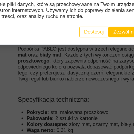
ałe pliki danych, które są przechowywane na Twoim urządz
różnorodnym stylu – od industrialnych przestrzeni 
stron internetowych. Używamy ich do poprawy działania ser
neutralne kolory pozwalają jej dyskretnie komponow
 treści, oraz analizy ruchu na stronie.
jednocześnie dodając charakteru każdemu regałowi
z powodzeniem odnajdzie się zarówno w przestrzeni
Dostosuj
Zezwól n
Trwałość i styl w trzech klasycznych kol
Podpórka PABLO jest dostępna w trzech elegancki
mat
oraz
biały mat
. Każde z tych wykończeń osiąg
proszkowego
, który zapewnia odporność na zarys
odpowiedniego koloru pozwala dopasować podpórkę d
tego, czy preferujesz klasyczną czerń, eleganckie z
Twój regał lub biurko nabierze nowoczesnego i wyr
Specyfikacja techniczna:
Pokrycie:
stal malowana proszkowo
Pakowanie:
2 sztuki w kartonie
Kolory dostępne:
złoty mat, czarny mat, biały
Waga netto:
0,31 kg