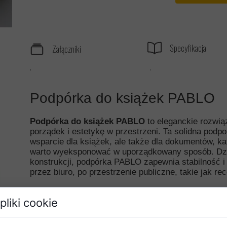
Specyfikacja
Załączniki
.
.
Podpórka do książek PABLO
Podpórka do książek PABLO
to eleganckie rozwią
porządek i estetykę w przestrzeni. Ta solidna podpo
wsparcie dla książek, ale także dla dokumentów, ka
warto wyeksponować w uporządkowany sposób. Dzięk
konstrukcji, podpórka PABLO zapewnia stabilność i 
przez biuro, po przestrzenie publiczne, takie jak rec
Nowoczesny design dla każdego wnętrz
pliki cookie
Projektując podpórkę PABLO, położono nacisk na p
wzornictwem. Jej minimalistyczna, ale elegancka fo