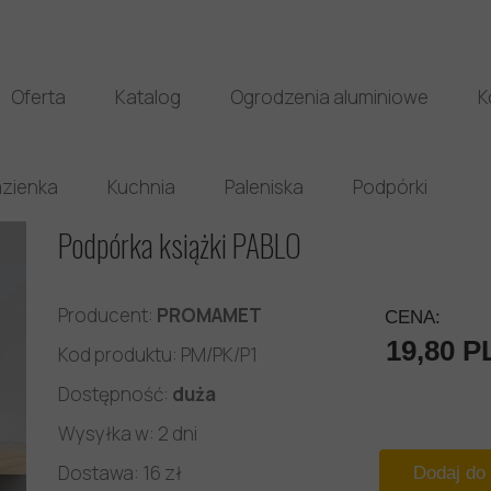
Oferta
Katalog
Ogrodzenia aluminiowe
K
zienka
Kuchnia
Paleniska
Podpórki
Podpórka książki PABLO
Producent:
PROMAMET
CENA:
19,80 P
Kod produktu: PM/PK/P1
Dostępność:
duża
Wysyłka w: 2 dni
Dostawa: 16 zł
Dodaj do