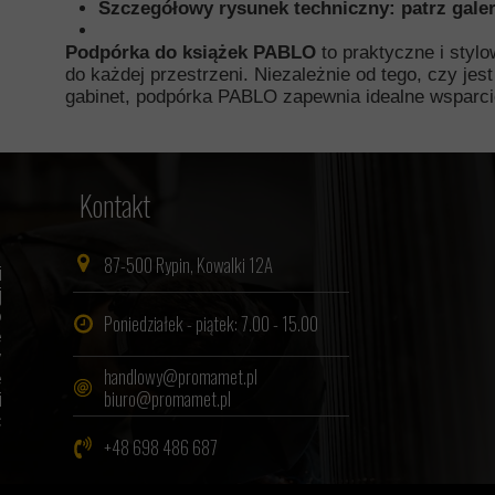
Szczegółowy rysunek techniczny: patrz galer
Podpórka do książek PABLO
to praktyczne i stylo
do każdej przestrzeni. Niezależnie od tego, czy jes
gabinet, podpórka PABLO zapewnia idealne wsparcie 
Kontakt
87-500 Rypin, Kowalki 12A
i
j
o
Poniedziałek - piątek: 7.00 - 15.00
e
y
handlowy@promamet.pl
e
biuro@promamet.pl
i
c
+48 698 486 687