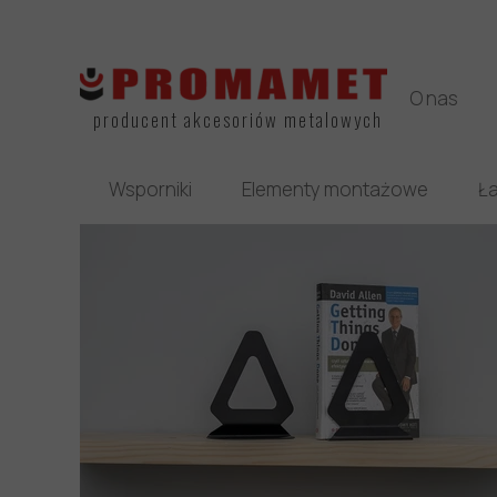
O nas
producent akcesoriów metalowych
Wsporniki
Elementy montażowe
Ła