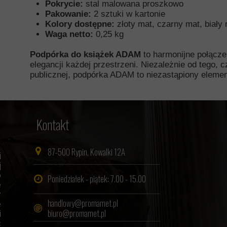
Pokrycie:
stal malowana proszkowo
Pakowanie:
2 sztuki w kartonie
Kolory dostępne:
złoty mat, czarny mat, biały
Waga netto:
0,25 kg
Podpórka do książek ADAM
to harmonijne połączen
elegancji każdej przestrzeni. Niezależnie od tego, 
publicznej, podpórka ADAM to niezastąpiony element
Kontakt
87-500 Rypin, Kowalki 12A
i
j
o
Poniedziałek - piątek: 7.00 - 15.00
e
y
handlowy@promamet.pl
e
biuro@promamet.pl
i
c