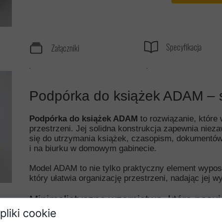
Specyfikacja
Załączniki
.
.
Podpórka do książek ADAM – st
Podpórka do książek ADAM
to rozwiązanie, które
przestrzeni. Jej solidna konstrukcja zapewnia nieza
się do utrzymania książek, czasopism, dokumentów 
i na biurku w domowym gabinecie.
Model ADAM to nie tylko praktyczny element wypos
który ułatwia organizację przestrzeni, nadając jej 
Minimalistyczne wzornictwo, które pasu
pliki cookie
Podpórka ADAM została zaprojektowana z myślą o 