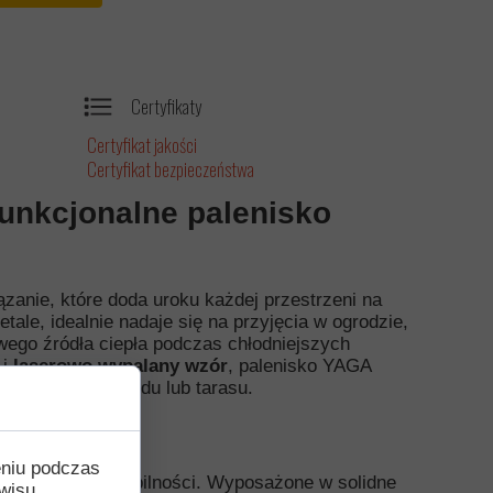
Certyfikaty
Certyfikat jakości
Certyfikat bezpieczeństwa
funkcjonalne palenisko
ązanie, które doda uroku każdej przestrzeni na
ale, idealnie nadaje się na przyjęcia w ogrodzie,
wego źródła ciepła podczas chłodniejszych
i
laserowo wypalany wzór
, palenisko YAGA
ment Twojego ogrodu lub tarasu.
ytkowania
eniu podczas
wieczności i stabilności. Wyposażone w solidne
wisu,