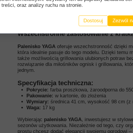
nóżki i rączki wykonane z grubego pręta, które umo
 treści, oraz analizy ruchu na stronie.
idealnym wyborem na każdą okazję.
Żaroodporna 
temperatury do 550°C zapewnia odporność na wysok
Dostosuj
Zezwól n
czyni palenisko trwałym i niezawodnym akcesorium
Wszechstronne zastosowanie z kratką
Palenisko YAGA
oferuje wszechstronność dzięki m
która idealnie pasuje do tego modelu. Dzięki temu m
także możliwością grillowania ulubionych potraw b
rozwiązanie dla miłośników ognisk i grillowania, któ
jednym.
Specyfikacja techniczna:
Pokrycie:
farba proszkowa, żaroodporna do 55
Pakowanie:
w kartonie, do złożenia
Wymiary:
średnica 41 cm, wysokość 98 cm (z
Waga:
17 kg
Wybierając
palenisko YAGA
, inwestujesz w stylowe
sezonów użytkowania. Niezależnie od tego, czy orga
prostu chcesz dodać elegancji swojemu ogrodowi – 