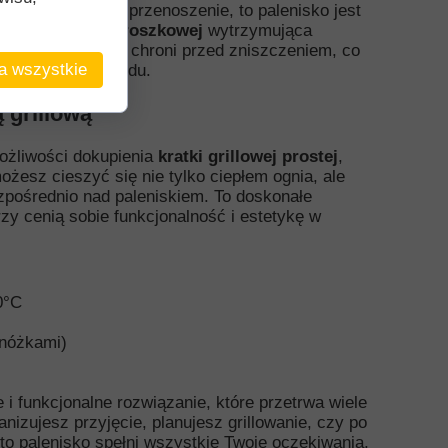
żliwiają wygodne przenoszenie, to palenisko jest
powłoka farby proszkowej
wytrzymująca
ie temperatury i chroni przed zniszczeniem, co
a wszystkie
 do każdego ogrodu.
 grillową
ożliwości dokupienia
kratki grillowej prostej
,
ożesz cieszyć się nie tylko ciepłem ognia, ale
ezpośrednio nad paleniskiem. To doskonałe
rzy cenią sobie funkcjonalność i estetykę w
0°C
 nóżkami)
 i funkcjonalne rozwiązanie, które przetrwa wiele
nizujesz przyjęcie, planujesz grillowanie, czy po
to palenisko spełni wszystkie Twoje oczekiwania,