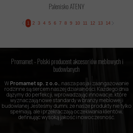
Palenisko ATENY
1
2
3
4
5
6
7
8
9
10
11
12
13
14
15
16
1
Promamet -
Polski producent akcesoriów meblowych i
budowlanych
W
Promamet sp. z o.o.
, nasza pasja i zaangażowanie
rodzinne są sercem naszej działalności. Każdego dnia
dążymy do perfekcji, wprowadzając innowacje, które
wyznaczają nowe standardy w branży meblowej i
budowlanej. Jesteśmy dumni, że nasze produkty nie tylko
spełniają, ale i przekraczają oczekiwania klientów,
definiując wysoką jakość i nowoczesność.