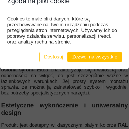
Zgoda na pliki cookie
łazienkowej, oddzielając syfon od podłączeń zlewu.
Produkt doskonale pasuje do szuflad o niskich bokach, a
dzięki kołnierzowi maskującemu skutecznie zakrywa
Cookies to małe pliki danych, które są
wycięcie w dnie szuflady, zapewniając estetyczny i
przechowywane na Twoim urządzeniu podczas
schludny wygląd wnętrza. Osłona została zaprojektowana
przeglądania stron internetowych. Używamy ich do
z myślą o montażu na płytach o grubości 16 mm, co
poprawy działania serwisu, personalizacji treści,
sprawia, że jest wszechstronna i łatwa do zastosowania.
oraz analizy ruchu na stronie.
Łatwość montażu i trwałość
Dostosuj
Zezwól na wszystkie
Wykonana z wysokiej jakości tworzywa sztucznego,
osłona syfonu Ekos
charakteryzuje się trwałością oraz
odpornością na wilgoć, co jest szczególnie ważne w
łazienkowych warunkach. Jej prosty system montażu
sprawia, że można ją zainstalować szybko i wygodnie,
bez potrzeby specjalistycznych narzędzi.
Estetyczne wykończenie i uniwersalny
design
Produkt jest dostępny w klasycznym białym kolorze
RAL