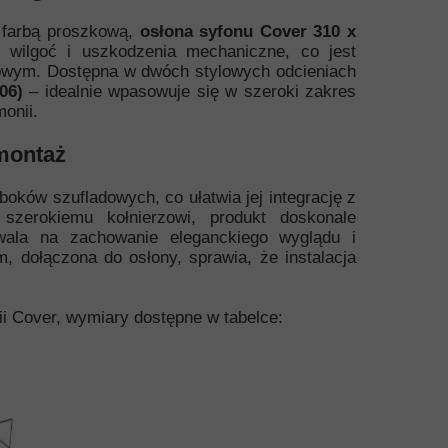
ą farbą proszkową,
osłona syfonu Cover 310 x
wilgoć i uszkodzenia mechaniczne, co jest
wym. Dostępna w dwóch stylowych odcieniach
06)
– idealnie wpasowuje się w szeroki zakres
monii.
montaż
oków szufladowych, co ułatwia jej integrację z
szerokiemu kołnierzowi, produkt doskonale
wala na zachowanie eleganckiego wyglądu i
 dołączona do osłony, sprawia, że instalacja
ii Cover, wymiary dostępne w tabelce: