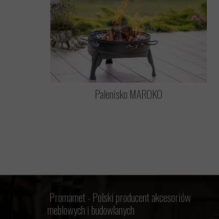
Palenisko MAROKO
Promamet -
Polski producent akcesoriów
meblowych i budowlanych