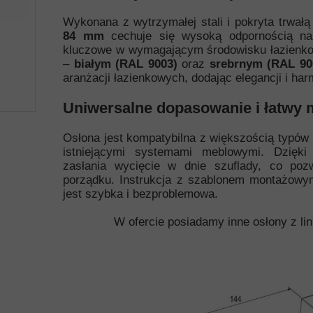
Wykonana z wytrzymałej stali i pokryta trwał
84 mm
cechuje się wysoką odpornością na 
kluczowe w wymagającym środowisku łazienko
–
białym (RAL 9003)
oraz
srebrnym (RAL 90
aranżacji łazienkowych, dodając elegancji i har
Uniwersalne dopasowanie i łatwy 
Osłona jest kompatybilna z większością typów b
istniejącymi systemami meblowymi. Dzięki 
zasłania wycięcie w dnie szuflady, co poz
porządku. Instrukcja z szablonem montażowym,
jest szybka i bezproblemowa.
W ofercie posiadamy inne osłony z lin