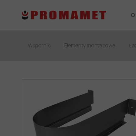
O
O nas
producent akcesoriów metalowych
Wsporniki
Elementy montażowe
Ła