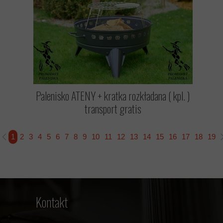
Palenisko ATENY + kratka rozkładana ( kpl. )
transport gratis
1
2
3
4
5
6
7
8
9
10
11
12
13
14
15
16
17
18
19
Kontakt