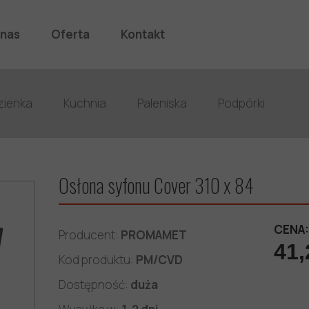
 nas
Oferta
Kontakt
Oferta
Katalog
Ogrodzenia aluminiowe
K
zienka
Kuchnia
Paleniska
Podpórki
Osłona syfonu Cover 310 x 84
CENA:
Producent:
PROMAMET
41,
Kod produktu:
PM/CVD
Dostępność:
duża