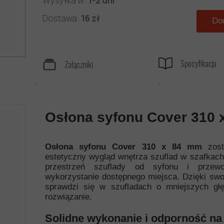
Wysyłka w:
1-2 dni
Dostawa:
16 zł
Do
Specyfikacja
Załączniki
.
.
Osłona syfonu Cover 310 
Osłona syfonu Cover 310 x 84 mm
zost
estetyczny wygląd wnętrza szuflad w szafkach
przestrzeń szuflady od syfonu i przewo
wykorzystanie dostępnego miejsca. Dzięki s
sprawdzi się w szufladach o mniejszych głę
rozwiązanie.
Solidne wykonanie i odporność na