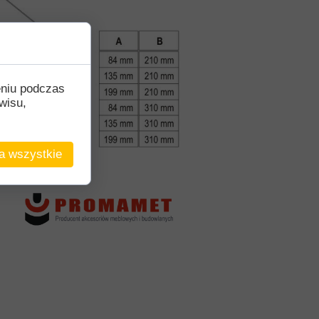
eniu podczas
wisu,
a wszystkie