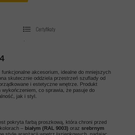
Certyfikaty
.
84
i funkcjonalne akcesorium, idealne do mniejszych
ona skutecznie oddziela przestrzeń szuflady od
orządkowane i estetyczne wnętrze. Produkt
 wykończeniem, co sprawia, że pasuje do
ość, jak i styl.
est pokryta farbą proszkową, która chroni przed
 kolorach –
białym (RAL 9003)
oraz
srebrnym
 style aranżacji wnętrz łazienkowych, nadając