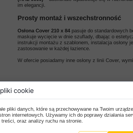
im elegancji.
Prosty montaż i wszechstronność
Osłona Cover 210 x 84
pasuje do standardowych bo
maskuje wycięcie w dnie szuflady, dbając o estety
instrukcji montażu z szablonem, instalacja osłony je
zastosowanie w każdej łazience.
W ofercie posiadamy inne osłony z linii Cover, wym
pliki cookie
ałe pliki danych, które są przechowywane na Twoim urządz
stron internetowych. Używamy ich do poprawy działania ser
 treści, oraz analizy ruchu na stronie.