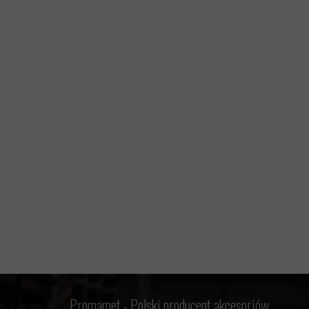
Promamet -
Polski producent akcesoriów