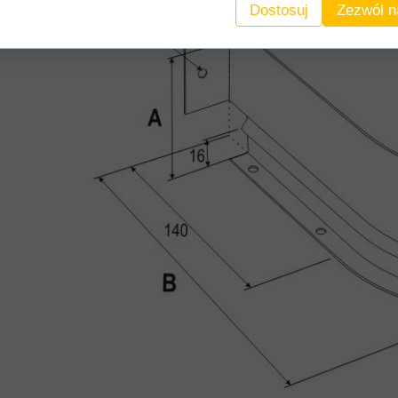
Dostosuj
Zezwól n