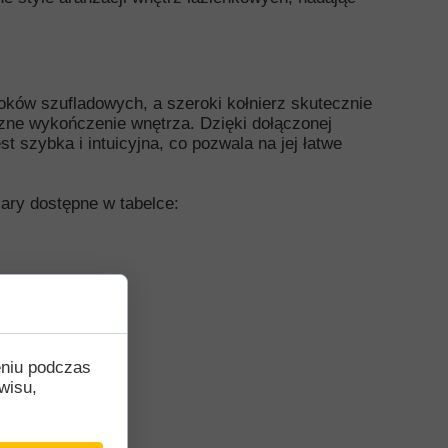
ków szufladowych, a szeroki kołnierz skutecznie
czne wykończenie wnętrza. Dzięki dołączonej
st szybka i intuicyjna, co pozwala na jej łatwe
iary dostępne w tabelce:
eniu podczas
wisu,