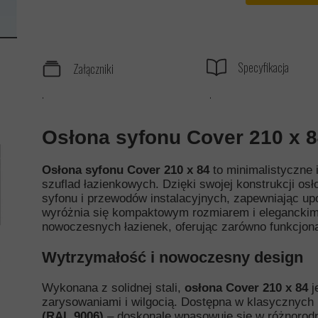
Specyfikacja
Załączniki
.
.
Osłona syfonu Cover 210 x 
Osłona syfonu Cover 210 x 84
to minimalistyczne 
szuflad łazienkowych. Dzięki swojej konstrukcji osł
syfonu i przewodów instalacyjnych, zapewniając up
wyróżnia się kompaktowym rozmiarem i eleganckim
nowoczesnych łazienek, oferując zarówno funkcjonaln
Wytrzymałość i nowoczesny design
Wykonana z solidnej stali,
osłona Cover 210 x 84
j
zarysowaniami i wilgocią. Dostępna w klasycznych
(RAL 9006)
– doskonale wpasowuje się w różnorodne