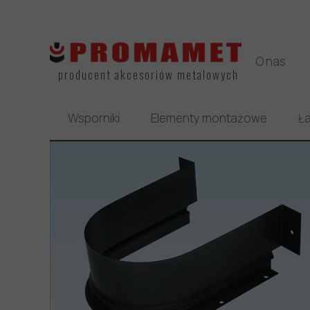
O nas
producent akcesoriów metalowych
Wsporniki
Elementy montażowe
Ła