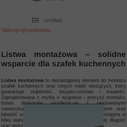
.
Certyfikaty
Deklaracja wytrzymałościowa
Listwa montażowa – solidne
wsparcie dla szafek kuchennych
Listwa montażowa
to niezastąpiony element do montażu
szafek kuchennych oraz innych mebli wiszących, który
gwarantuje stabilność, bezpieczeństwo i trwałość.
Zaprojektowana z myślą o wygodzie i precyzji montażu,
listwa doskonale współpracuje z regulowanymi
zawieszkami, zapewniając dokładne mocowanie oraz
łatwość w poziomowaniu szafek. Listwa jest dostępna w
kilku wariantach, które pozwalają dopasować jej długość
oraz wytrzymałość do indywidualnych potrzeb.