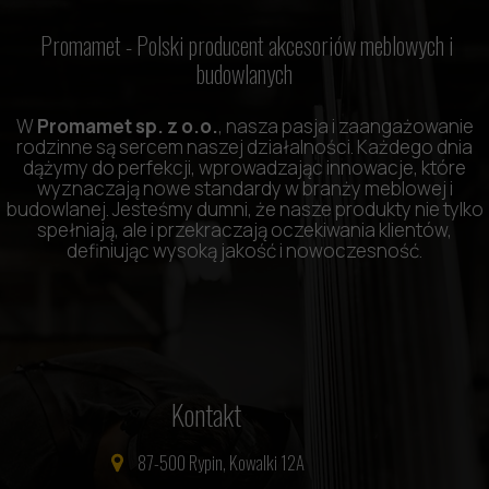
Promamet -
Polski producent akcesoriów meblowych i
budowlanych
W
Promamet sp. z o.o.
, nasza pasja i zaangażowanie
rodzinne są sercem naszej działalności. Każdego dnia
dążymy do perfekcji, wprowadzając innowacje, które
wyznaczają nowe standardy w branży meblowej i
budowlanej. Jesteśmy dumni, że nasze produkty nie tylko
spełniają, ale i przekraczają oczekiwania klientów,
definiując wysoką jakość i nowoczesność.
Kontakt
87-500 Rypin, Kowalki 12A