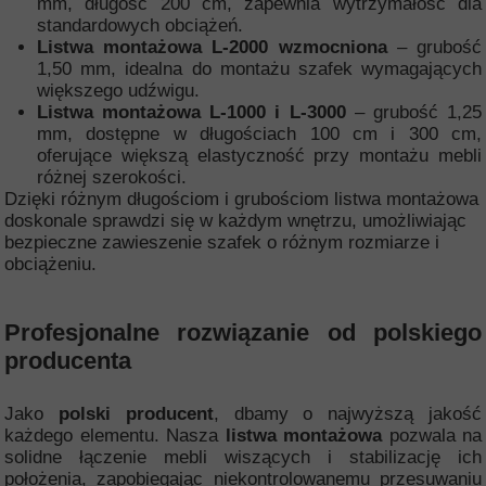
mm, długość 200 cm, zapewnia wytrzymałość dla
standardowych obciążeń.
Listwa montażowa L-2000 wzmocniona
– grubość
1,50 mm, idealna do montażu szafek wymagających
większego udźwigu.
Listwa montażowa L-1000 i L-3000
– grubość 1,25
mm, dostępne w długościach 100 cm i 300 cm,
oferujące większą elastyczność przy montażu mebli
różnej szerokości.
Dzięki różnym długościom i grubościom listwa montażowa
doskonale sprawdzi się w każdym wnętrzu, umożliwiając
bezpieczne zawieszenie szafek o różnym rozmiarze i
obciążeniu.
Profesjonalne rozwiązanie od polskiego
producenta
Jako
polski producent
, dbamy o najwyższą jakość
każdego elementu. Nasza
listwa montażowa
pozwala na
solidne łączenie mebli wiszących i stabilizację ich
położenia, zapobiegając niekontrolowanemu przesuwaniu