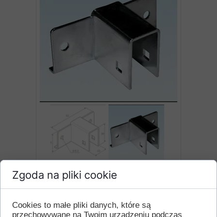
Zgoda na pliki cookie
Łącznik skrzyni łóżka – solidne i
trwałe połączenie dla
Cookies to małe pliki danych, które są
konstrukcji łóżkowych
przechowywane na Twoim urządzeniu podczas