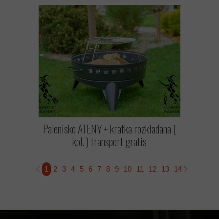
Palenisko ATENY + kratka rozkładana (
kpl. ) transport gratis
1
2
3
4
5
6
7
8
9
10
11
12
13
14
15
16
1