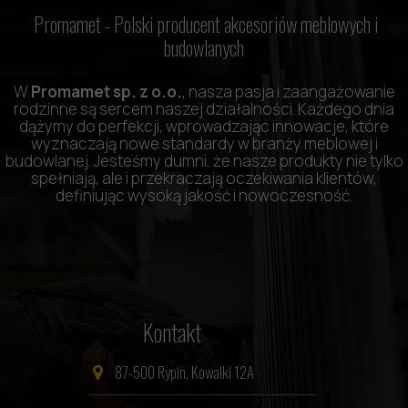
Promamet -
Polski producent akcesoriów meblowych i
budowlanych
W
Promamet sp. z o.o.
, nasza pasja i zaangażowanie
rodzinne są sercem naszej działalności. Każdego dnia
dążymy do perfekcji, wprowadzając innowacje, które
wyznaczają nowe standardy w branży meblowej i
budowlanej. Jesteśmy dumni, że nasze produkty nie tylko
spełniają, ale i przekraczają oczekiwania klientów,
definiując wysoką jakość i nowoczesność.
Kontakt
87-500 Rypin, Kowalki 12A