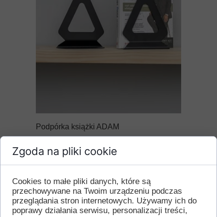
Podpórka książki ADAM
14,60 PLN
Zgoda na pliki cookie
Promamet -
Polski producent akcesoriów meblowych i
Cookies to małe pliki danych, które są
przechowywane na Twoim urządzeniu podczas
budowlanych
przeglądania stron internetowych. Używamy ich do
poprawy działania serwisu, personalizacji treści,